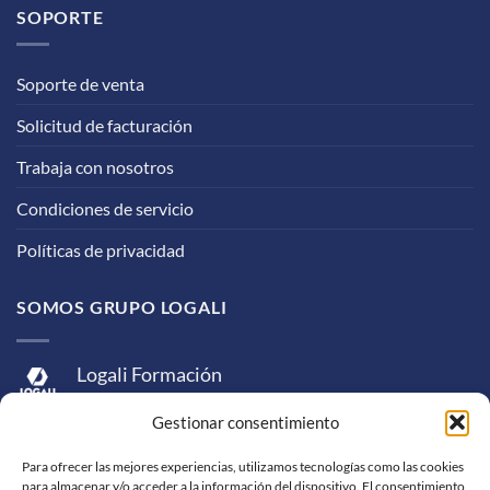
SOPORTE
Soporte de venta
Solicitud de facturación
Trabaja con nosotros
Condiciones de servicio
Políticas de privacidad
SOMOS GRUPO LOGALI
Logali Formación
Logali Consultoría
Gestionar consentimiento
Logali Ingeniería
Para ofrecer las mejores experiencias, utilizamos tecnologías como las cookies
para almacenar y/o acceder a la información del dispositivo. El consentimiento