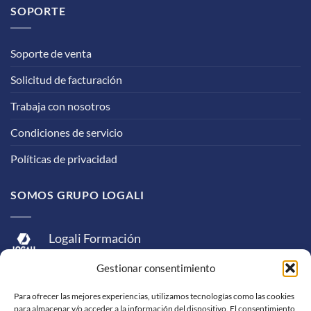
SOPORTE
Soporte de venta
Solicitud de facturación
Trabaja con nosotros
Condiciones de servicio
Políticas de privacidad
SOMOS GRUPO LOGALI
Logali Formación
Logali Consultoría
Gestionar consentimiento
Logali Ingeniería
Para ofrecer las mejores experiencias, utilizamos tecnologías como las cookies
para almacenar y/o acceder a la información del dispositivo. El consentimiento