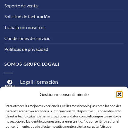
Soporte de venta
Solicitud de facturación
Trabaja con nosotros
Condiciones de servicio
Políticas de privacidad
SOMOS GRUPO LOGALI
Logali Formación
Logali Consultoría
Gestionar consentimiento
Logali Ingeniería
Para ofrecer las mejores experiencias, utilizamos tecnologías como las cookies
para almacenar y/o acceder a la información del dispositivo. El consentimiento
de estas tecnologías nos permitirá procesar datos como el comportamiento de
navegación o las identificaciones únicas en este sitio. No consentir o retirar el
consentimiento, puede afectar negativamente a ciertas características y