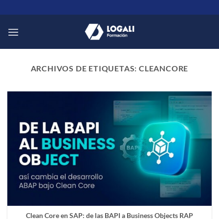
Saltar
al
contenido
ARCHIVOS DE ETIQUETAS:
CLEANCORE
Clean Core en SAP: de las BAPI a Business Objects RAP