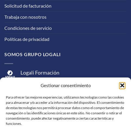
Solicitud de facturación
Trabaja con nosotros
Condiciones de servicio
Políticas de privacidad
SOMOS GRUPO LOGALI
Logali Formación
Logali Consultoría
Gestionar consentimiento
Logali Ingeniería
Para ofrecer las mejores experiencias, utilizamos tecnologías como las cookies
para almacenar y/o acceder a la información del dispositivo. El consentimiento
de estas tecnologías nos permitirá procesar datos como el comportamiento de
navegación o las identificaciones únicas en este sitio. No consentir o retirar el
consentimiento, puede afectar negativamente a ciertas características y
funciones.