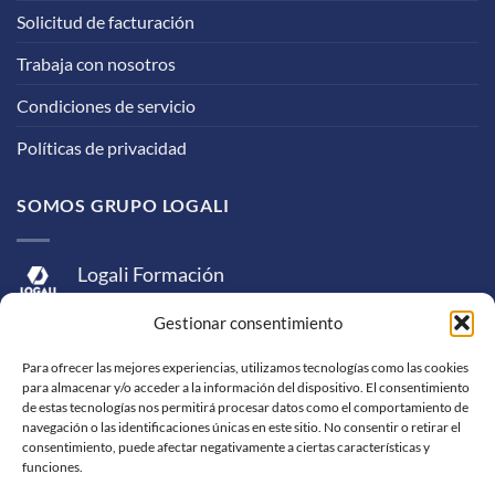
Solicitud de facturación
Trabaja con nosotros
Condiciones de servicio
Políticas de privacidad
SOMOS GRUPO LOGALI
Logali Formación
Logali Consultoría
Gestionar consentimiento
Logali Ingeniería
Para ofrecer las mejores experiencias, utilizamos tecnologías como las cookies
para almacenar y/o acceder a la información del dispositivo. El consentimiento
de estas tecnologías nos permitirá procesar datos como el comportamiento de
navegación o las identificaciones únicas en este sitio. No consentir o retirar el
consentimiento, puede afectar negativamente a ciertas características y
funciones.