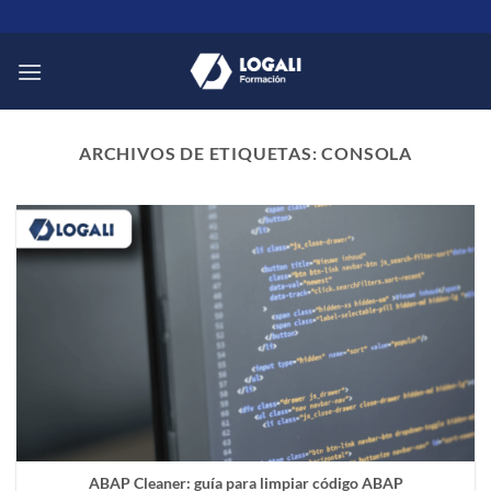
Saltar
al
contenido
ARCHIVOS DE ETIQUETAS:
CONSOLA
ABAP Cleaner: guía para limpiar código ABAP