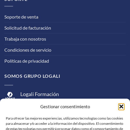
Soporte de venta
Solicitud de facturación
Trabaja con nosotros
Condiciones de servicio
Políticas de privacidad
SOMOS GRUPO LOGALI
Logali Formación
Logali Consultoría
Gestionar consentimiento
Logali Ingeniería
Para ofrecer las mejores experiencias, utilizamos tecnologías como las cookies
para almacenar y/o acceder a la información del dispositivo. El consentimiento
de estas tecnologías nos permitirá procesar datos como el comportamiento de