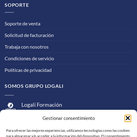
SOPORTE
Soporte de venta
Solicitud de facturación
Trabaja con nosotros
Condiciones de servicio
Políticas de privacidad
SOMOS GRUPO LOGALI
Logali Formación
Logali Consultoría
Gestionar consentimiento
Logali Ingeniería
Para ofrecer las mejores experiencias, utilizamos tecnologías como las cookies
para almacenar y/o acceder a la información del dispositivo. El consentimiento