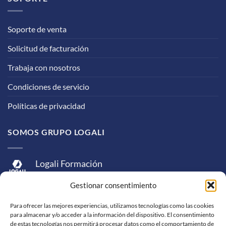
Soporte de venta
Solicitud de facturación
Trabaja con nosotros
Condiciones de servicio
Políticas de privacidad
SOMOS GRUPO LOGALI
Logali Formación
Logali Consultoría
Gestionar consentimiento
Logali Ingeniería
Para ofrecer las mejores experiencias, utilizamos tecnologías como las cookies
para almacenar y/o acceder a la información del dispositivo. El consentimiento
de estas tecnologías nos permitirá procesar datos como el comportamiento de