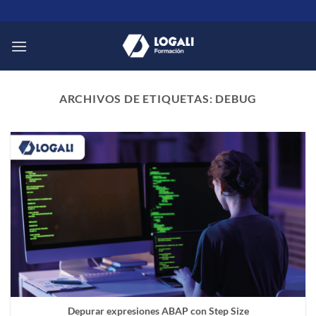
Saltar
al
contenido
ARCHIVOS DE ETIQUETAS:
DEBUG
Depurar expresiones ABAP con Step Size