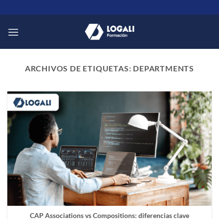
Saltar
al
contenido
ARCHIVOS DE ETIQUETAS:
DEPARTMENTS
CAP Associations vs Compositions: diferencias clave