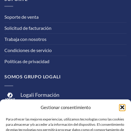
Soporte de venta
Solicitud de facturación
Trabaja con nosotros
Condiciones de servicio
Políticas de privacidad
SOMOS GRUPO LOGALI
Logali Formación
Logali Consultoría
Gestionar consentimiento
Logali Ingeniería
Para ofrecer las mejores experiencias, utilizamos tecnologías como las cookies
para almacenar y/o acceder a la información del dispositivo. El consentimiento
de estas tecnologías nos permitirá procesar datos como el comportamiento de