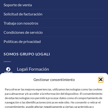
Soporte de venta
Solicitud de facturación
Trabaja con nosotros
Condiciones de servicio
Políticas de privacidad
SOMOS GRUPO LOGALI
Logali Formación
Logali Consultoría
Gestionar consentimiento
Logali Ingeniería
Para ofrecer las mejores experiencias, utilizamos tecnologías como las cookies
para almacenar y/o acceder a la información del dispositivo. El consentimiento
de estas tecnologías nos permitirá procesar datos como el comportamiento de
navegación o las identificaciones únicas en este sitio. No consentir o retirar el
consentimiento, puede afectar negativamente a ciertas características y