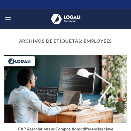
Saltar
al
contenido
ARCHIVOS DE ETIQUETAS:
EMPLOYEES
CAP Associations vs Compositions: diferencias clave