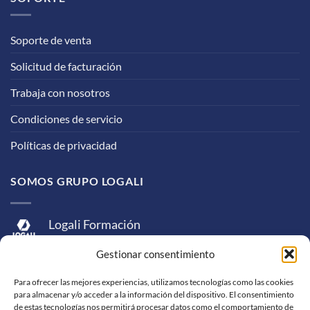
Soporte de venta
Solicitud de facturación
Trabaja con nosotros
Condiciones de servicio
Políticas de privacidad
SOMOS GRUPO LOGALI
Logali Formación
Logali Consultoría
Gestionar consentimiento
Logali Ingeniería
Para ofrecer las mejores experiencias, utilizamos tecnologías como las cookies
para almacenar y/o acceder a la información del dispositivo. El consentimiento
de estas tecnologías nos permitirá procesar datos como el comportamiento de