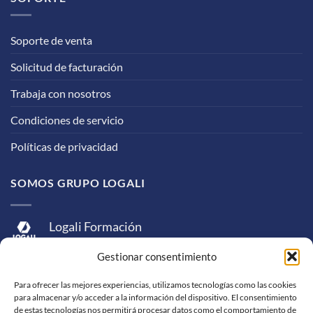
Soporte de venta
Solicitud de facturación
Trabaja con nosotros
Condiciones de servicio
Políticas de privacidad
SOMOS GRUPO LOGALI
Logali Formación
Logali Consultoría
Gestionar consentimiento
Logali Ingeniería
Para ofrecer las mejores experiencias, utilizamos tecnologías como las cookies
para almacenar y/o acceder a la información del dispositivo. El consentimiento
de estas tecnologías nos permitirá procesar datos como el comportamiento de