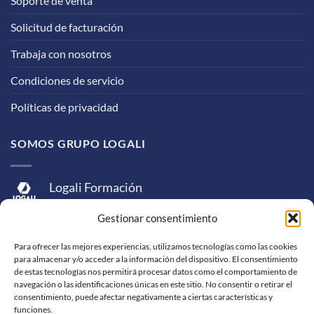
Soporte de venta
Solicitud de facturación
Trabaja con nosotros
Condiciones de servicio
Políticas de privacidad
SOMOS GRUPO LOGALI
Logali Formación
Logali Consultoría
Gestionar consentimiento
Logali Ingeniería
Para ofrecer las mejores experiencias, utilizamos tecnologías como las cookies
para almacenar y/o acceder a la información del dispositivo. El consentimiento
de estas tecnologías nos permitirá procesar datos como el comportamiento de
navegación o las identificaciones únicas en este sitio. No consentir o retirar el
consentimiento, puede afectar negativamente a ciertas características y
funciones.