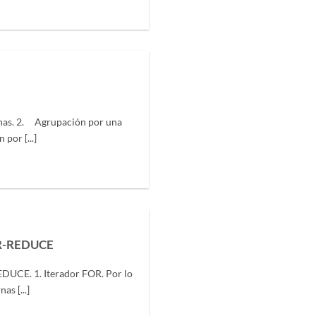
nas. 2. Agrupación por una
por [...]
R-REDUCE
UCE. 1. Iterador FOR. Por lo
as [...]