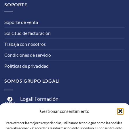
SOPORTE
Soporte de venta
Solicitud de facturación
Trabaja con nosotros
Condiciones de servicio
Políticas de privacidad
SOMOS GRUPO LOGALI
Logali Formación
Logali Consultoría
Gestionar consentimiento
Logali Ingeniería
Para ofrecer las mejores experiencias, utilizamos tecnologías como las cookies
para almacenar y/o acceder a la información del dispositivo. El consentimiento