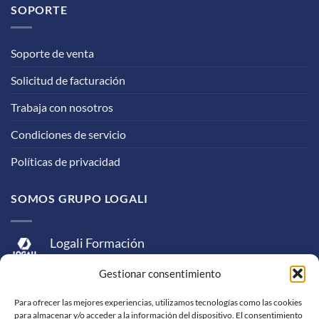
SOPORTE
Soporte de venta
Solicitud de facturación
Trabaja con nosotros
Condiciones de servicio
Políticas de privacidad
SOMOS GRUPO LOGALI
Logali Formación
Logali Consultoría
Gestionar consentimiento
Logali Ingeniería
Para ofrecer las mejores experiencias, utilizamos tecnologías como las cookies
para almacenar y/o acceder a la información del dispositivo. El consentimiento