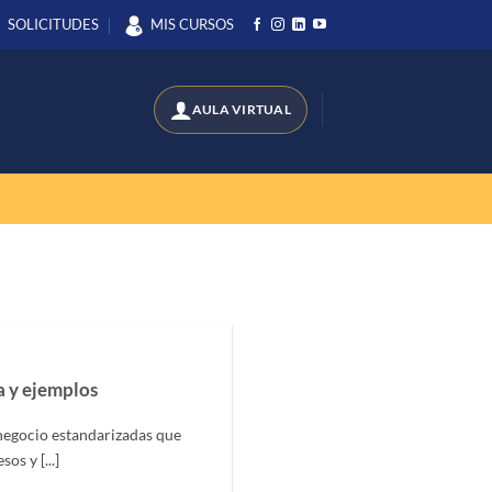
SOLICITUDES
MIS CURSOS
 y ejemplos
negocio estandarizadas que
s y [...]