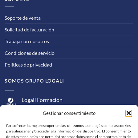
Soporte de venta
Solicitud de facturación
Trabaja con nosotros
Condiciones de servicio
Políticas de privacidad
SOMOS GRUPO LOGALI
Logali Formación
Logali Consultoría
Gestionar consentimiento
Logali Ingeniería
Para ofrecer las mejores experiencias, utilizamos tecnologías como las cookies
para almacenar y/o acceder a la información del dispositivo. El consentimiento
de estas tecnologías nos permitirá procesar datos como el comportamiento de