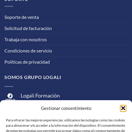
Soporte de venta
Solicitud de facturación
Trabaja con nosotros
Condiciones de servicio
Políticas de privacidad
SOMOS GRUPO LOGALI
Logali Formación
Logali Consultoría
Gestionar consentimiento
Logali Ingeniería
Para ofrecer las mejores experiencias, utilizamos tecnologías como las cookies
para almacenar y/o acceder a la información del dispositivo. El consentimiento
de estas tecnologías nos permitirá procesar datos como el comportamiento de