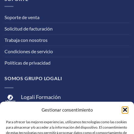
Soporte de venta
Solicitud de facturación
Trabaja con nosotros
Condiciones de servicio
Políticas de privacidad
SOMOS GRUPO LOGALI
Logali Formación
Logali Consultoría
Gestionar consentimiento
Logali Ingeniería
Para ofrecer las mejores experiencias, utilizamos tecnologías como las cookies
para almacenar y/o acceder a la información del dispositivo. El consentimiento
de estas tecnologías nos permitirá procesar datos como el comportamiento de