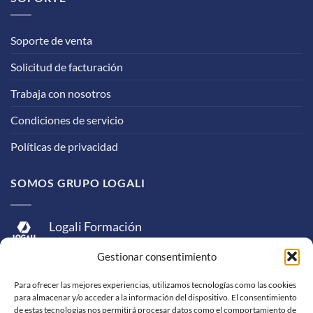
Soporte de venta
Solicitud de facturación
Trabaja con nosotros
Condiciones de servicio
Políticas de privacidad
SOMOS GRUPO LOGALI
Logali Formación
Logali Consultoría
Gestionar consentimiento
Logali Ingeniería
Para ofrecer las mejores experiencias, utilizamos tecnologías como las cookies
para almacenar y/o acceder a la información del dispositivo. El consentimiento
de estas tecnologías nos permitirá procesar datos como el comportamiento de