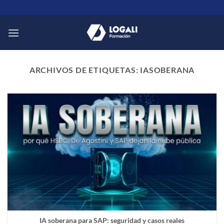
Saltar
al
contenido
ARCHIVOS DE ETIQUETAS:
IASOBERANA
IA soberana para SAP: seguridad y casos reales