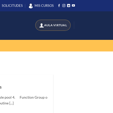
SOLICITUDES
MIS CURSOS
s
le pool 4. Function Group o
ine [...]