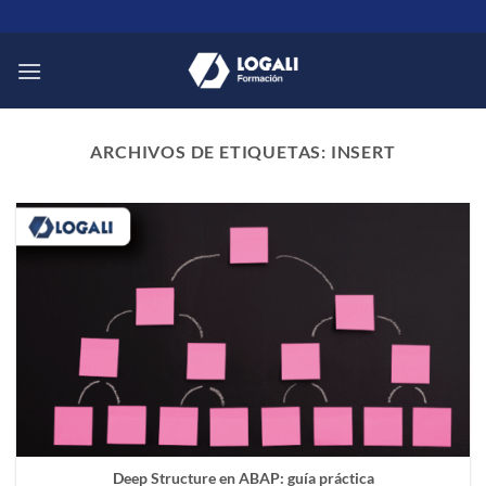
Saltar
al
contenido
ARCHIVOS DE ETIQUETAS:
INSERT
Deep Structure en ABAP: guía práctica