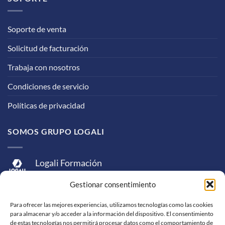
Soporte de venta
Solicitud de facturación
Trabaja con nosotros
Condiciones de servicio
Políticas de privacidad
SOMOS GRUPO LOGALI
Logali Formación
Logali Consultoría
Gestionar consentimiento
Logali Ingeniería
Para ofrecer las mejores experiencias, utilizamos tecnologías como las cookies
para almacenar y/o acceder a la información del dispositivo. El consentimiento
de estas tecnologías nos permitirá procesar datos como el comportamiento de