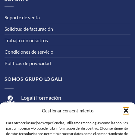
Soporte de venta
Solicitud de facturación
Trabaja con nosotros
Condiciones de servicio
Políticas de privacidad
SOMOS GRUPO LOGALI
Logali Formación
Logali Consultoría
Gestionar consentimiento
Logali Ingeniería
Para ofrecer las mejores experiencias, utilizamos tecnologías como las cookies
para almacenar y/o acceder a la información del dispositivo. El consentimiento
de estas tecnologías nos permitirá procesar datos como el comportamiento de