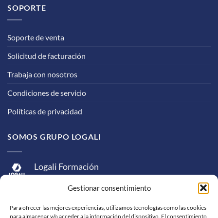
SOPORTE
Soporte de venta
Solicitud de facturación
Trabaja con nosotros
Condiciones de servicio
Políticas de privacidad
SOMOS GRUPO LOGALI
Logali Formación
Logali Consultoría
Gestionar consentimiento
Logali Ingeniería
Para ofrecer las mejores experiencias, utilizamos tecnologías como las cookies
para almacenar y/o acceder a la información del dispositivo. El consentimiento