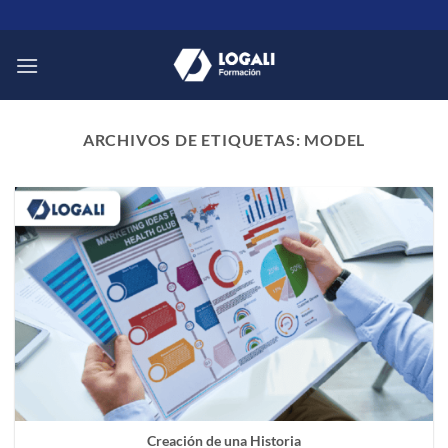
Saltar
al
contenido
ARCHIVOS DE ETIQUETAS:
MODEL
Creación de una Historia