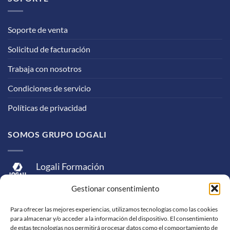
Soporte de venta
Solicitud de facturación
Trabaja con nosotros
Condiciones de servicio
Políticas de privacidad
SOMOS GRUPO LOGALI
Logali Formación
Logali Consultoría
Gestionar consentimiento
Logali Ingeniería
Para ofrecer las mejores experiencias, utilizamos tecnologías como las cookies
para almacenar y/o acceder a la información del dispositivo. El consentimiento
de estas tecnologías nos permitirá procesar datos como el comportamiento de