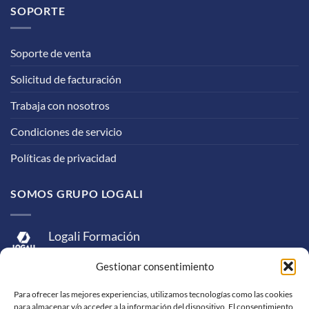
SOPORTE
Soporte de venta
Solicitud de facturación
Trabaja con nosotros
Condiciones de servicio
Políticas de privacidad
SOMOS GRUPO LOGALI
Logali Formación
Logali Consultoría
Gestionar consentimiento
Logali Ingeniería
Para ofrecer las mejores experiencias, utilizamos tecnologías como las cookies
para almacenar y/o acceder a la información del dispositivo. El consentimiento