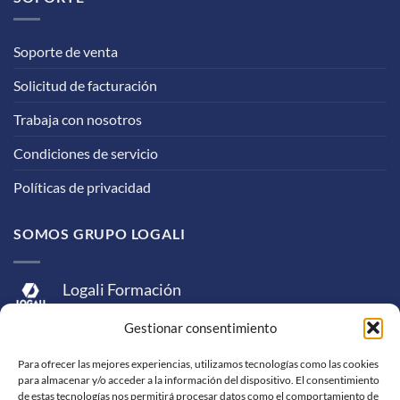
Soporte de venta
Solicitud de facturación
Trabaja con nosotros
Condiciones de servicio
Políticas de privacidad
SOMOS GRUPO LOGALI
Logali Formación
Logali Consultoría
Gestionar consentimiento
Logali Ingeniería
Para ofrecer las mejores experiencias, utilizamos tecnologías como las cookies
para almacenar y/o acceder a la información del dispositivo. El consentimiento
de estas tecnologías nos permitirá procesar datos como el comportamiento de