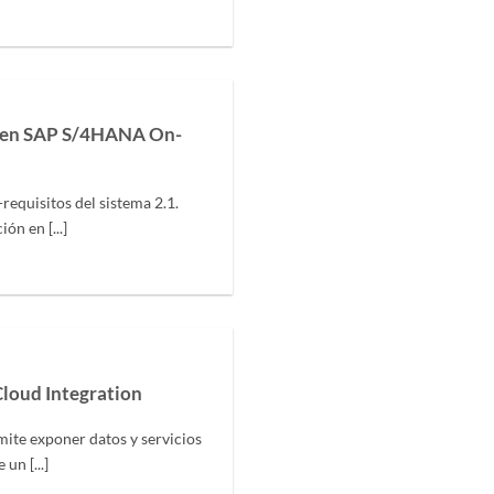
t en SAP S/4HANA On-
requisitos del sistema 2.1.
ón en [...]
loud Integration
ite exponer datos y servicios
un [...]