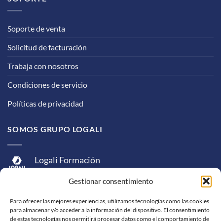
Soporte de venta
Solicitud de facturación
Trabaja con nosotros
Condiciones de servicio
Políticas de privacidad
SOMOS GRUPO LOGALI
Logali Formación
Logali Consultoría
Gestionar consentimiento
Logali Ingeniería
Para ofrecer las mejores experiencias, utilizamos tecnologías como las cookies
para almacenar y/o acceder a la información del dispositivo. El consentimiento
de estas tecnologías nos permitirá procesar datos como el comportamiento de