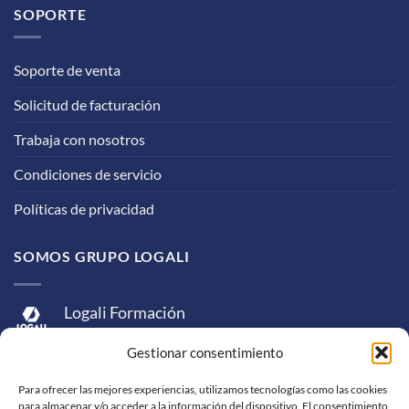
SOPORTE
Soporte de venta
Solicitud de facturación
Trabaja con nosotros
Condiciones de servicio
Políticas de privacidad
SOMOS GRUPO LOGALI
Logali Formación
Logali Consultoría
Gestionar consentimiento
Logali Ingeniería
Para ofrecer las mejores experiencias, utilizamos tecnologías como las cookies
para almacenar y/o acceder a la información del dispositivo. El consentimiento