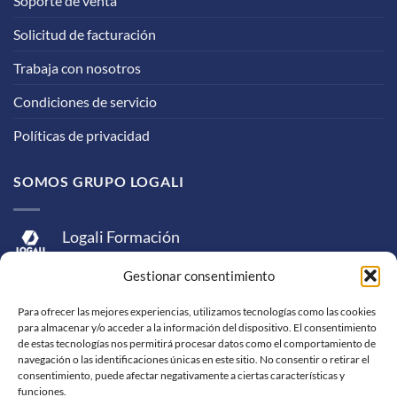
Soporte de venta
Solicitud de facturación
Trabaja con nosotros
Condiciones de servicio
Políticas de privacidad
SOMOS GRUPO LOGALI
Logali Formación
Logali Consultoría
Gestionar consentimiento
Logali Ingeniería
Para ofrecer las mejores experiencias, utilizamos tecnologías como las cookies
para almacenar y/o acceder a la información del dispositivo. El consentimiento
de estas tecnologías nos permitirá procesar datos como el comportamiento de
navegación o las identificaciones únicas en este sitio. No consentir o retirar el
consentimiento, puede afectar negativamente a ciertas características y
funciones.