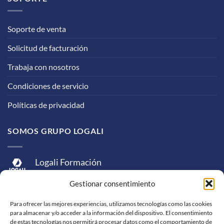
Soporte de venta
Solicitud de facturación
Trabaja con nosotros
Condiciones de servicio
Políticas de privacidad
SOMOS GRUPO LOGALI
Logali Formación
Logali Consultoría
Gestionar consentimiento
Logali Ingeniería
Para ofrecer las mejores experiencias, utilizamos tecnologías como las cookies
para almacenar y/o acceder a la información del dispositivo. El consentimiento
de estas tecnologías nos permitirá procesar datos como el comportamiento de