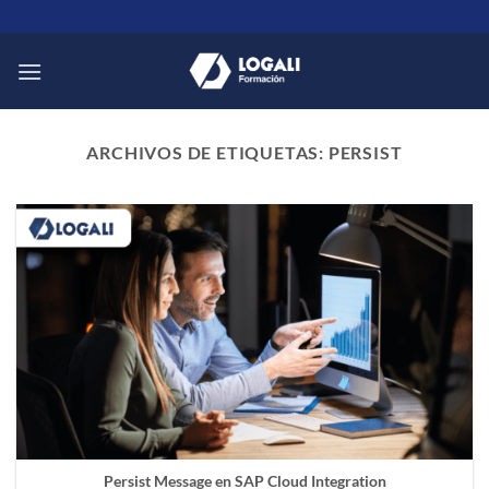
Saltar
al
contenido
ARCHIVOS DE ETIQUETAS:
PERSIST
Persist Message en SAP Cloud Integration