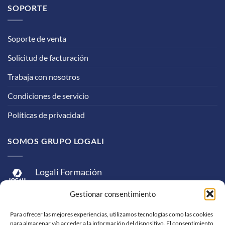
SOPORTE
Soporte de venta
Solicitud de facturación
Trabaja con nosotros
Condiciones de servicio
Políticas de privacidad
SOMOS GRUPO LOGALI
Logali Formación
Logali Consultoría
Gestionar consentimiento
Logali Ingeniería
Para ofrecer las mejores experiencias, utilizamos tecnologías como las cookies
para almacenar y/o acceder a la información del dispositivo. El consentimiento