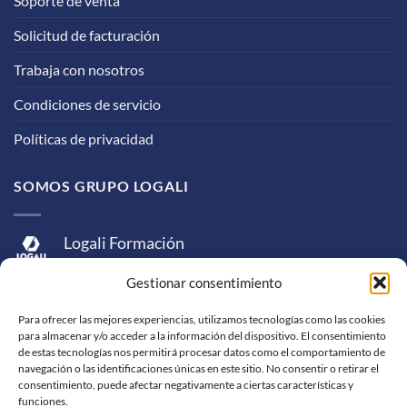
Soporte de venta
Solicitud de facturación
Trabaja con nosotros
Condiciones de servicio
Políticas de privacidad
SOMOS GRUPO LOGALI
Logali Formación
Logali Consultoría
Gestionar consentimiento
Logali Ingeniería
Para ofrecer las mejores experiencias, utilizamos tecnologías como las cookies
para almacenar y/o acceder a la información del dispositivo. El consentimiento
de estas tecnologías nos permitirá procesar datos como el comportamiento de
navegación o las identificaciones únicas en este sitio. No consentir o retirar el
consentimiento, puede afectar negativamente a ciertas características y
funciones.