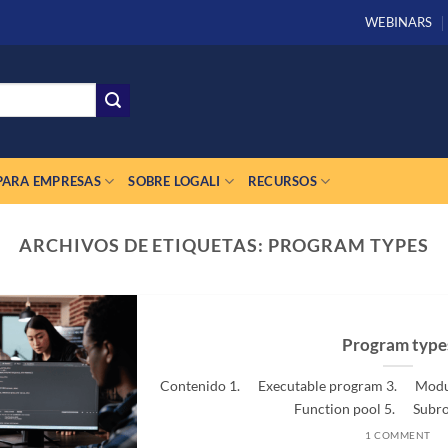
WEBINARS
PARA EMPRESAS
SOBRE LOGALI
RECURSOS
ARCHIVOS DE ETIQUETAS:
PROGRAM TYPES
Program type
Contenido 1. Executable program 3. Modu
Function pool 5. Subrout
1 COMMENT