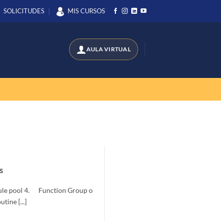
SOLICITUDES
MIS CURSOS
s
le pool 4. Function Group o
ine [...]