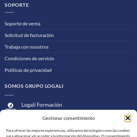
SOPORTE
Soporte de venta
Solicitud de facturación
Trabaja con nosotros
Condiciones de servicio
Políticas de privacidad
SOMOS GRUPO LOGALI
Logali Formación
Logali Consultoría
Gestionar consentimiento
Logali Ingeniería
Para ofrecer las mejores experiencias, utilizamos tecnologías como las cookies
para almacenar y/o acceder a la información del dispositivo. El consentimiento