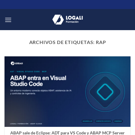
Saltar
al
contenido
ARCHIVOS DE ETIQUETAS:
RAP
ABAP sale de Eclipse: ADT para VS Code y ABAP MCP Server