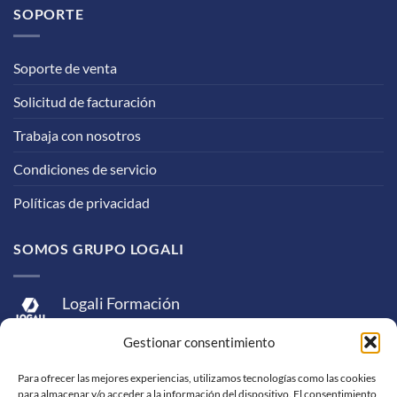
SOPORTE
Soporte de venta
Solicitud de facturación
Trabaja con nosotros
Condiciones de servicio
Políticas de privacidad
SOMOS GRUPO LOGALI
Logali Formación
Logali Consultoría
Gestionar consentimiento
Logali Ingeniería
Para ofrecer las mejores experiencias, utilizamos tecnologías como las cookies
para almacenar y/o acceder a la información del dispositivo. El consentimiento