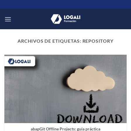
Saltar
al
contenido
ARCHIVOS DE ETIQUETAS:
REPOSITORY
abapGit Offline Projects: guía práctica