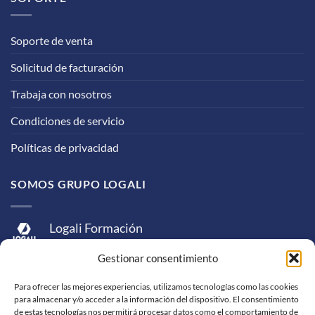
Soporte de venta
Solicitud de facturación
Trabaja con nosotros
Condiciones de servicio
Políticas de privacidad
SOMOS GRUPO LOGALI
Logali Formación
Logali Consultoría
Gestionar consentimiento
Logali Ingeniería
Para ofrecer las mejores experiencias, utilizamos tecnologías como las cookies
para almacenar y/o acceder a la información del dispositivo. El consentimiento
de estas tecnologías nos permitirá procesar datos como el comportamiento de