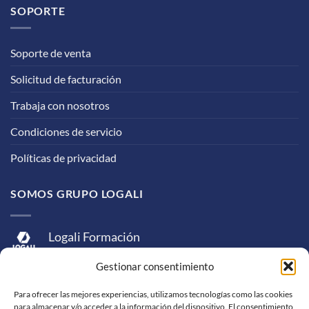
SOPORTE
Soporte de venta
Solicitud de facturación
Trabaja con nosotros
Condiciones de servicio
Políticas de privacidad
SOMOS GRUPO LOGALI
Logali Formación
Logali Consultoría
Gestionar consentimiento
Logali Ingeniería
Para ofrecer las mejores experiencias, utilizamos tecnologías como las cookies
para almacenar y/o acceder a la información del dispositivo. El consentimiento