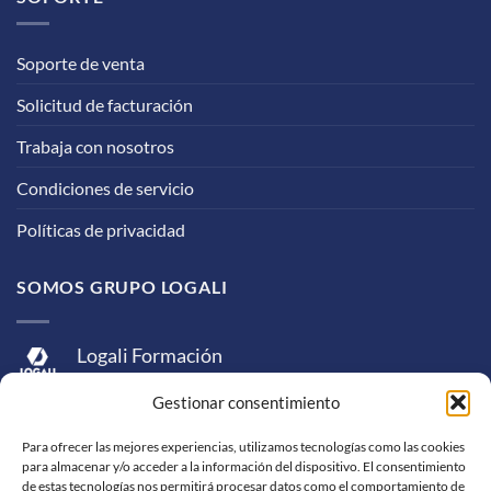
Soporte de venta
Solicitud de facturación
Trabaja con nosotros
Condiciones de servicio
Políticas de privacidad
SOMOS GRUPO LOGALI
Logali Formación
Logali Consultoría
Gestionar consentimiento
Logali Ingeniería
Para ofrecer las mejores experiencias, utilizamos tecnologías como las cookies
para almacenar y/o acceder a la información del dispositivo. El consentimiento
de estas tecnologías nos permitirá procesar datos como el comportamiento de