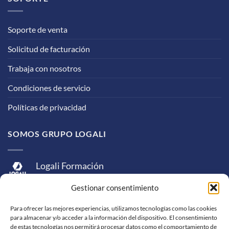
Soporte de venta
Solicitud de facturación
Trabaja con nosotros
Condiciones de servicio
Políticas de privacidad
SOMOS GRUPO LOGALI
Logali Formación
Logali Consultoría
Gestionar consentimiento
Logali Ingeniería
Para ofrecer las mejores experiencias, utilizamos tecnologías como las cookies
para almacenar y/o acceder a la información del dispositivo. El consentimiento
de estas tecnologías nos permitirá procesar datos como el comportamiento de