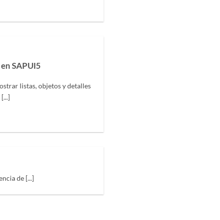
 en SAPUI5
rar listas, objetos y detalles
...]
cia de [...]