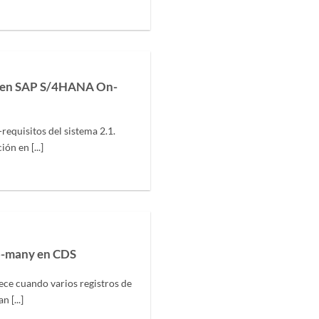
t en SAP S/4HANA On-
requisitos del sistema 2.1.
ón en [...]
o-many en CDS
e cuando varios registros de
 [...]