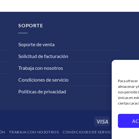
SOPORTE
Soporte de venta
Solicitud de facturación
Trabaja con nosotros
Condiciones de servicio
Para ofrecer 
almacenar y/o
Políticas de privacidad
nos permitir
únicas en est
ciertas carac
Visa
Maste
AC
IÓN
TRABAJA CON NOSOTROS
CONDICIONES DE SERVICIO
POLÍTICA