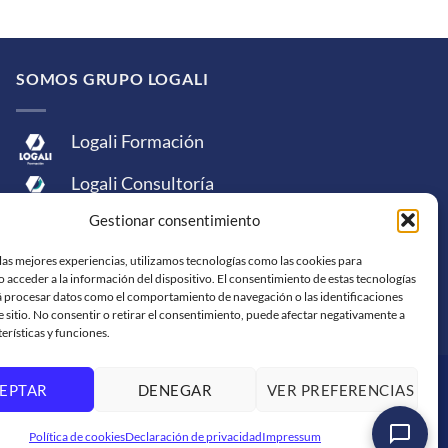
SOMOS GRUPO LOGALI
Logali Formación
Logali Consultoría
Gestionar consentimiento
Logali Ingeniería
las mejores experiencias, utilizamos tecnologías como las cookies para
 acceder a la información del dispositivo. El consentimiento de estas tecnologías
á procesar datos como el comportamiento de navegación o las identificaciones
e sitio. No consentir o retirar el consentimiento, puede afectar negativamente a
terísticas y funciones.
rCard
American
PayPal
Bank
Sepa
Skrill
Western
EPTAR
DENEGAR
VER PREFERENCIAS
Express
Transfer
Union
S DE PRIVACIDAD
Política de cookies
Declaración de privacidad
Impressum