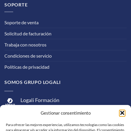
SOPORTE
Soporte de venta
Solicitud de facturación
Trabaja con nosotros
Condiciones de servicio
Políticas de privacidad
SOMOS GRUPO LOGALI
Logali Formación
Logali Consultoría
Gestionar consentimiento
Logali Ingeniería
Para ofrecer las mejores experiencias, utilizamos tecnologías como las cookies
para almacenar y/o acceder a la información del dispositivo. El consentimiento