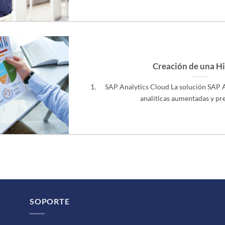
Creación de una Hi
1. SAP Analytics Cloud La solución SAP A
analíticas aumentadas y predi
SOPORTE