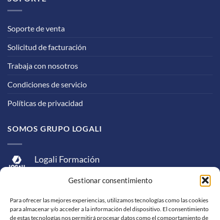
Soporte de venta
Solicitud de facturación
Trabaja con nosotros
Condiciones de servicio
Políticas de privacidad
SOMOS GRUPO LOGALI
Logali Formación
Logali Consultoría
Gestionar consentimiento
Logali Ingeniería
Para ofrecer las mejores experiencias, utilizamos tecnologías como las cookies
para almacenar y/o acceder a la información del dispositivo. El consentimiento
de estas tecnologías nos permitirá procesar datos como el comportamiento de