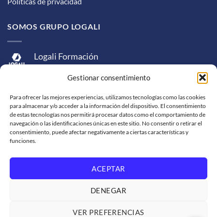
Políticas de privacidad
SOMOS GRUPO LOGALI
Logali Formación
Logali Consultoría
Gestionar consentimiento
Logali Ingeniería
Para ofrecer las mejores experiencias, utilizamos tecnologías como las cookies
para almacenar y/o acceder a la información del dispositivo. El consentimiento
de estas tecnologías nos permitirá procesar datos como el comportamiento de
navegación o las identificaciones únicas en este sitio. No consentir o retirar el
consentimiento, puede afectar negativamente a ciertas características y
funciones.
ACEPTAR
Visa
MasterCard
American
PayPal
Bank
Sepa
Skrill
Express
Transfer
DENEGAR
Western
Union
SOPORTE DE VENTA
SOLICITUD DE FACTURACIÓN
VER PREFERENCIAS