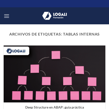
Saltar
al
contenido
ARCHIVOS DE ETIQUETAS:
TABLAS INTERNAS
Deep Structure en ABAP: guía práctica