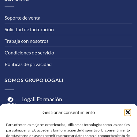
Soporte de venta
Solicitud de facturación
Trabaja con nosotros
Condiciones de servicio
Políticas de privacidad
SOMOS GRUPO LOGALI
Logali Formación
Logali Consultoría
Gestionar consentimiento
Logali Ingeniería
Para ofrecer las mejores experiencias, utilizamos tecnologías como las cookies
para almacenar y/o acceder a la información del dispositivo. El consentimiento
de estas tecnologías nos permitirá procesar datos como el comportamiento de